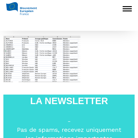
Accueil
>
Europédagogie
>
Dans quelle(s)
Commission(s) siègent vos élus français au
Parlement européen ?
>
étape-4
étape-4
LA NEWSLETTER
-
Pas de spams, recevez uniquement