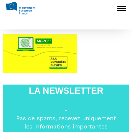
Accueil
>
Archives
>
Crowdfunding : le
Mouvement Européen part à la conquête du
web !
>
Campagne crowdfunding
Campagne crowdfunding
LA NEWSLETTER
-
Pas de spams, recevez uniquement
les informations importantes