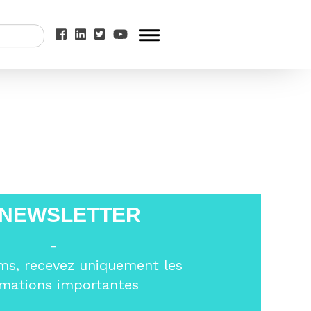
é
>
solidarité
 NEWSLETTER
-
ms, recevez uniquement les
rmations importantes