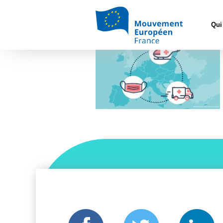
Accueil
>
L'Eur
solidarité
Qui