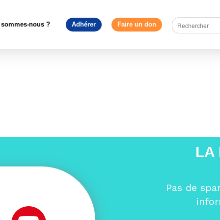
ope en débat
>
Covid-19 : l’Union européenne au défi de la solidarit
 sommes-nous ?
Adhérer
Faire un don
LA
Pas de spa
info