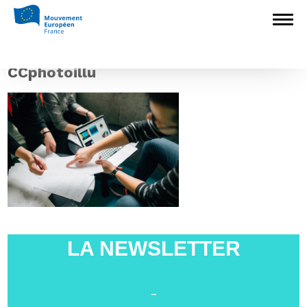
Accueil
>
L'Europe en débat
>
Quelle
Europe voulez-vous ? Consultation citoyenne
en trois langues à Chevaigné (35) le 7
juillet
>
CCphotoillu
CCphotoillu
LA NEWSLETTER
-