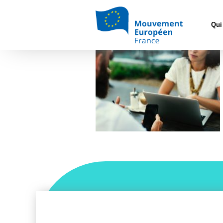
Accueil
>
L'Europ
Qui
rawpixel-384904-unsp