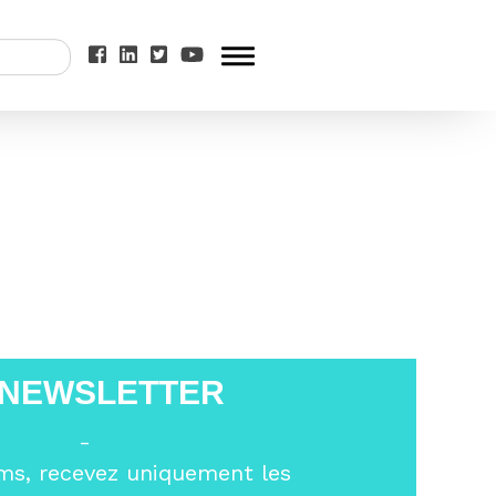
nnement au cœur du
 NEWSLETTER
-
ms, recevez uniquement les