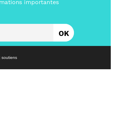
rmations importantes
Entrez votre email
t soutiens