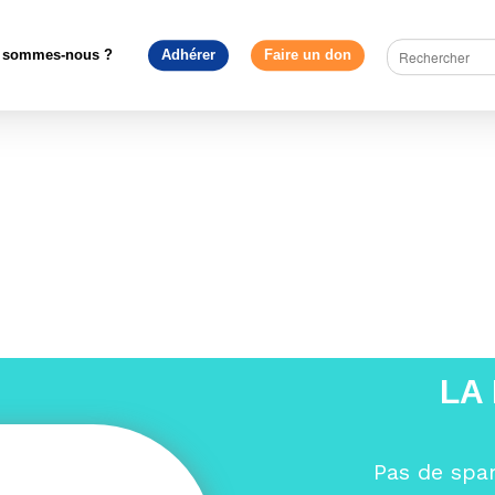
e en débat
>
Consultation citoyenne en Seine-Maritime : l’enviro
projet européen
>
rawpixel-384904-unsplash
 sommes-nous ?
Adhérer
Faire un don
lash
LA
Pas de spa