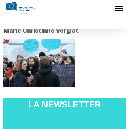
Accueil
>
L'Europe en débat
>
Conférence-
débat à Avignon avec la Députée européenne
Marie-Christine Vergiat le vendredi 16
novembre
>
Marie Christinne Vergiat
Marie Christinne Vergiat
LA NEWSLETTER
-