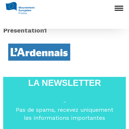
Accueil
>
Europédagogie
>
« L’Europe agit
concrètement contre le terrorisme » : Nathalie
Griesbeck invitée à Tinqueux dans la
Marne
>
Présentation1
Présentation1
LA NEWSLETTER
-
Pas de spams, recevez uniquement
les informations importantes