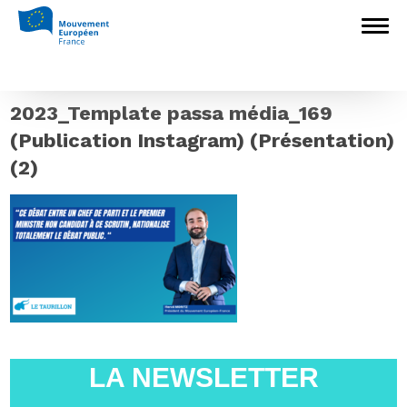
Accueil
>
L'Europe en débat
>
Carton
rouge à France télévisions et à sa directrice
Delphine Ernotte
>
2023_Template passa
média_169 (Publication Instagram)
(Présentation) (2)
2023_Template passa média_169
(Publication Instagram) (Présentation)
(2)
LA NEWSLETTER