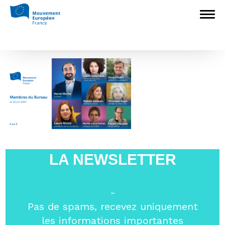
Accueil
>
Mouvement Européen - France
>
Le Bureau du Mouvement Européen –
France (2023-2025)
>
2
2
LA NEWSLETTER
-
Pas de spams, recevez uniquement
les informations importantes