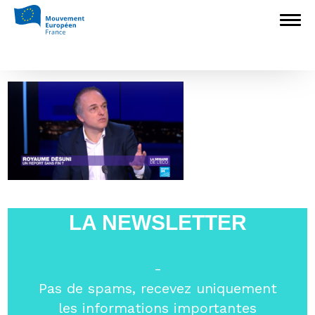
Accueil
>
L'Europe en débat
>
Brexit : Il
faut « tendre la main aux Travaillistes »
>
Yves Bertoncini sur France 24 15.03
Yves Bertoncini sur France 24 15.03
LA NEWSLETTER
-
Pas de spams, recevez uniquement
les informations importantes