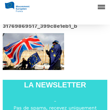
Accueil
>
L'Europe en débat
>
Brexit :
retour sur les raisons d’une sortie difficile,
François Zaragoza sur RCF
>
31769869517_399c8e1eb1_b
31769869517_399c8e1eb1_b
LA NEWSLETTER
-
Pas de spams, recevez uniquement