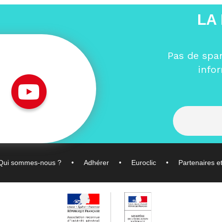
LA
Pas de spa
info
Qui sommes-nous ?
Adhérer
Euroclic
Partenaires e