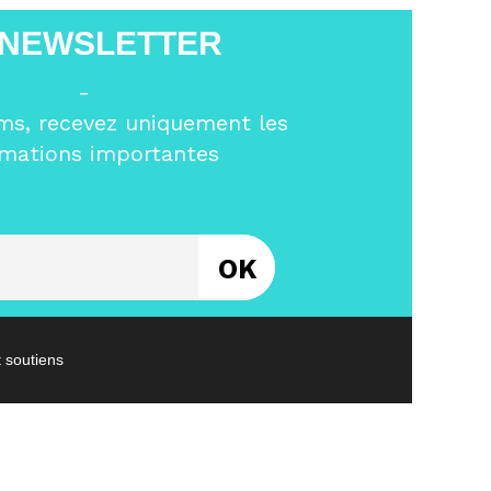
 NEWSLETTER
-
ms, recevez uniquement les
rmations importantes
Entrez votre email
t soutiens