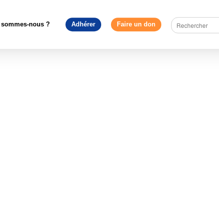
dagogie
>
Brexit et ses conséquences : les fiches pédagogiques 
FP_Recherche
 sommes-nous ?
Adhérer
Faire un don