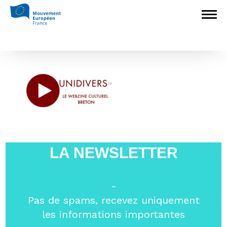
Accueil
>
L'Europe en débat
>
Unidivers :
Bologne à 20 ans, les enjeux de la mobilité en
Europe
>
Logos Unidivers média
Logos Unidivers média
LA NEWSLETTER
-
Pas de spams, recevez uniquement
les informations importantes