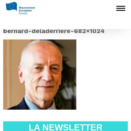
Accueil
>
L'Europe en débat
>
Bernard
Deladerrière passe le flambeau du
Mouvement Européen – Seine-Maritime
>
bernard-deladerriere-682×1024
bernard-deladerriere-682×1024
LA NEWSLETTER