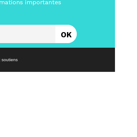
rmations importantes
Entrez votre email
t soutiens