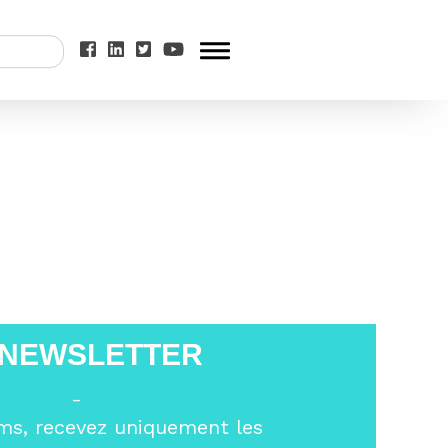
ns – France
>
 NEWSLETTER
-
ms, recevez uniquement les