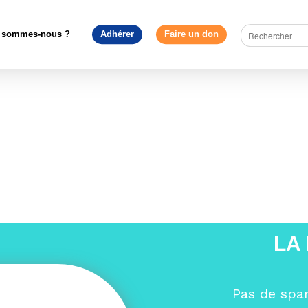
uire l'Europe
>
Aurore Laloux, élue Présidente des Jeunes Europée
WhatsApp Image 2025-08-25 à 10.06.52_562e191d
 sommes-nous ?
Adhérer
Faire un don
08-25 à 10.06.52_562e191d
LA
Pas de spa