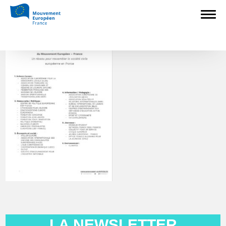
La liste des ONM – MAJ 202104
LA NEWSLETTER