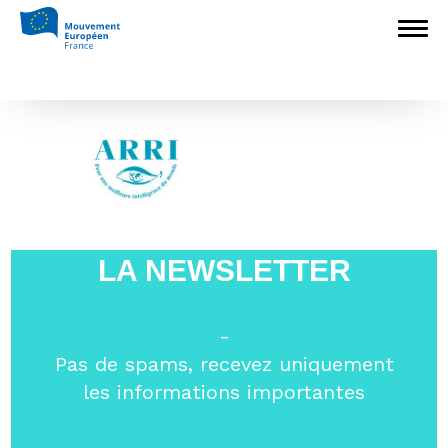
Accueil
>
Associations nationales membres
>
Association Réalités et Relations
Internationales
>
Logo ARRI
Logo ARRI
LA NEWSLETTER
-
Pas de spams, recevez uniquement
les informations importantes