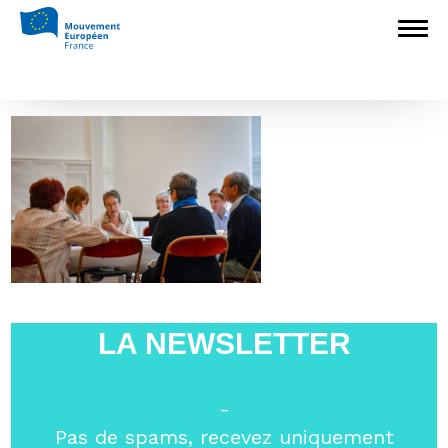
Accueil
>
L'Europe en débat
>
Assemblée
générale et Conseil d’administration : Bilan de
la campagne et perspectives
>
DSC_0797
DSC_0797
LA NEWSLETTER
-
Pas de spams, recevez uniquement