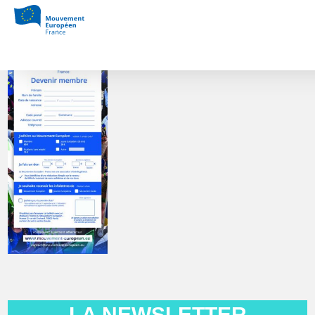
Feuillet_Adhesion_MouvementEuropeen
LA NEWSLETTER