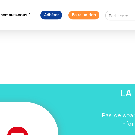
truire l'Europe
>
Académie Louise Weiss 2026
>
0 Affiche Aca
ysage
 sommes-nous ?
Adhérer
Faire un don
LA
Pas de spa
info