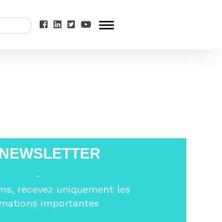
demie paysage
 NEWSLETTER
-
ms, recevez uniquement les
rmations importantes