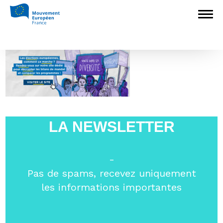
Accueil
> >
slider1
slider1
LA NEWSLETTER
-
Pas de spams, recevez uniquement
les informations importantes