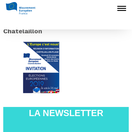
Accueil
>
L'Europe en débat
>
La
Caravane des européennes 2019 pose ses
valises à Châtelaillon-Plage le 23 novembre
>
Chatelaillon
Chatelaillon
LA NEWSLETTER