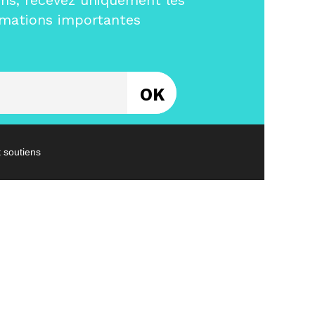
ms, recevez uniquement les
rmations importantes
Entrez votre email
t soutiens