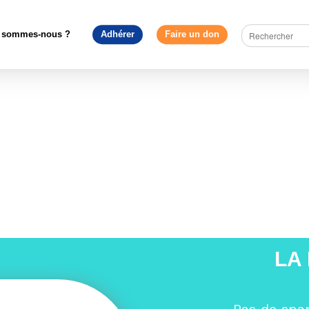
ope en débat
>
La Caravane des européennes 2019 pose ses valises
Plage le 23 novembre
>
Chatelaillon
 sommes-nous ?
Adhérer
Faire un don
LA