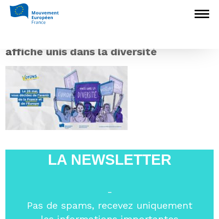
Accueil
>
Construire l'Europe
>
24
propositions politiques pour une Europe qui
nous renforce
>
affiche unis dans la
diversité
affiche unis dans la diversité
LA NEWSLETTER
-
Pas de spams, recevez uniquement