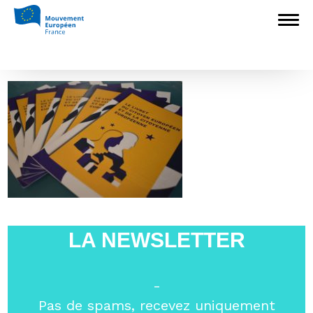
Accueil
>
Europédagogie
>
14 étapes
marquantes de la construction européenne
>
DSC_0150
DSC_0150
LA NEWSLETTER
-
Pas de spams, recevez uniquement