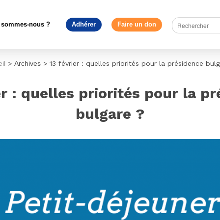
 sommes-nous ?
Adhérer
Faire un don
il
>
Archives
>
13 février : quelles priorités pour la présidence bul
er : quelles priorités pour la p
bulgare ?