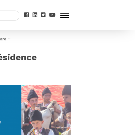
gare ?
résidence