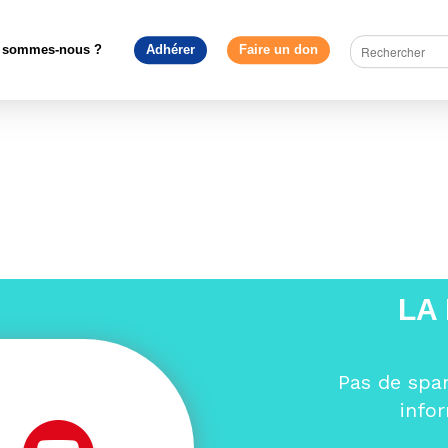
Europe en débat
>
La régulation des réseaux en Europe
>
29.11
 sommes-nous ?
Adhérer
Faire un don
LA
Pas de spa
info