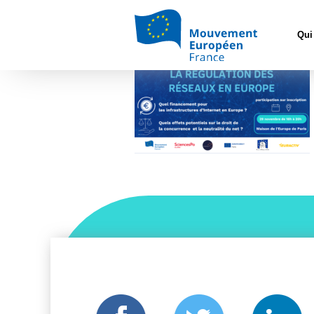
Accueil
>
L'
29.11_TableRonde
Qui