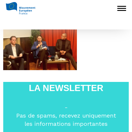
Accueil
>
L'Europe en débat
>
La
régulation des réseaux en Europe
>
1
1
LA NEWSLETTER
-
Pas de spams, recevez uniquement
les informations importantes