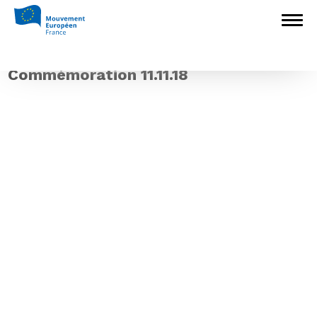
Accueil
>
Construire l'Europe
>
11
novembre : 100 ans après, servir la paix, la
démocratie et l’Europe
>
Commémoration
11.11.18
Commémoration 11.11.18