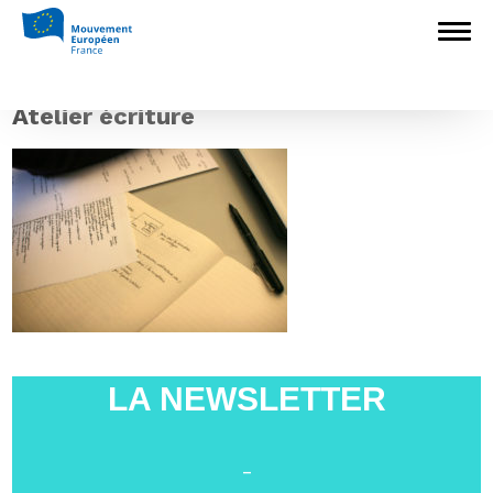
Accueil
>
Europédagogie
>
Rock the
Eurovote : appel à candidature pour un
séminaire d’écriture de scénarios
>
Atelier
écriture
Atelier écriture
LA NEWSLETTER
-