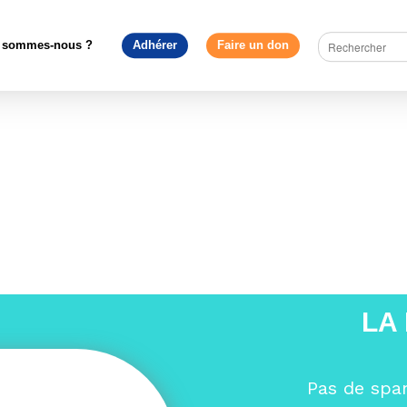
nstruire l'Europe
>
L’État de droit en 2024 : L’Union européenne doi
ie dans tous les États membres
>
Drapeaux europens hors du B
 sommes-nous ?
Adhérer
Faire un don
s du Berlaymont
LA
Pas de spa