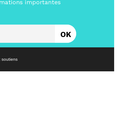
rmations importantes
Entrez votre email
t soutiens