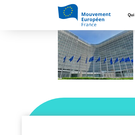
Accueil
>
Co
démocrat
Qui
Drapeaux europens hor