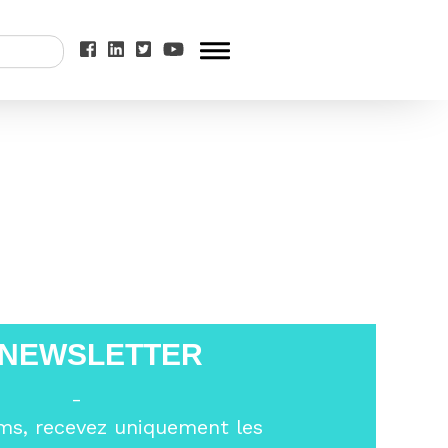
t défendre la
erlaymont
 NEWSLETTER
-
ms, recevez uniquement les